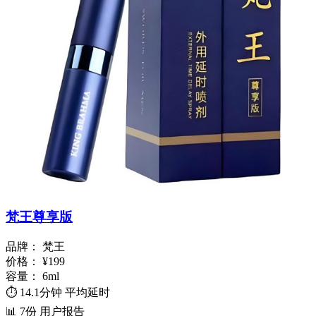
梵王尊享版
品牌：
梵王
价格：
¥199
容量：
6ml
⏱️
14.1分钟
平均延时
📊
7份
用户报告