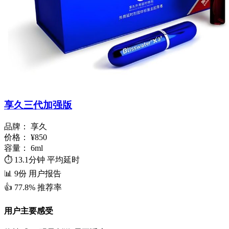
享久三代加强版
品牌：
享久
价格：
¥850
容量：
6ml
⏱️
13.1分钟
平均延时
📊
9份
用户报告
👍
77.8%
推荐率
用户主要感受