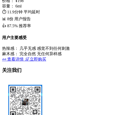
价格：
¥198
容量：
6ml
⏱️
11.9分钟
平均延时
📊
8份
用户报告
👍
87.5%
推荐率
用户主要感受
热辣感：
几乎无感 感觉不到任何刺激
麻木感：
完全自然 无任何异样感
👀
查看详情
🛒
立即购买
关注我们