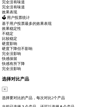
完全没有味道
完全没有味道
效果表现
🗳️
用户投票统计
基于用户投票最多的效果表现
效果稳定性
不稳定
比较稳定
硬度影响
硬度下降但不影响
完全没影响
快感保留
快感有所下降
完全没影响
选择对比产品
×
选择要对比的产品，每次对比2个产品
当前已选择
2
个产品，还可以选择
0
个产品