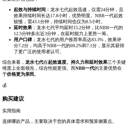
起效与持续时间
：龙水七代起效迅速，仅需24分钟，且
效果持续时间长达17.8小时，优势明显。NBB一代起效
较慢，需43.1分钟，持续时间也仅为8.5小时。
延时效果
：龙水七代平均延时15.2分钟，比NBB一代的
12.5分钟多出近3分钟，在延时能力上更胜一筹。
用户口碑
：龙水七代的用户推荐率高达83.3%，效果评
分7.2分，均高于NBB一代的69.2%和7.1分，显示其获得
了更广泛的使用者认可。
综合来看，
龙水七代
在
起效速度、持久力和延时效果
三个关键
维度上全面领先，综合性能更强。而
NBB一代
的主要优势在
于
价格更为亲民
。
💰
购买建议
实用指南
选择哪款产品，主要取决于您的具体需求和预算侧重点。