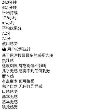
24.0分钟
43.1分钟
平均持续
17.8小时
8.5小时
平均效果分
7.2分
7.1分
使用感受
🗳️
用户投票统计
基于用户投票最多的感受选项
热辣感
适度刺激 有感觉但不影响
几乎无感 感觉不到任何刺激
麻木感
有点麻木 但可接受
完全自然 无任何异样感
口感感受
基本无感
基本无感
嗅觉感受