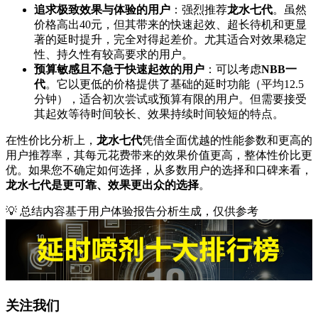
追求极致效果与体验的用户
：强烈推荐
龙水七代
。虽然
价格高出40元，但其带来的快速起效、超长待机和更显
著的延时提升，完全对得起差价。尤其适合对效果稳定
性、持久性有较高要求的用户。
预算敏感且不急于快速起效的用户
：可以考虑
NBB一
代
。它以更低的价格提供了基础的延时功能（平均12.5
分钟），适合初次尝试或预算有限的用户。但需要接受
其起效等待时间较长、效果持续时间较短的特点。
在性价比分析上，
龙水七代
凭借全面优越的性能参数和更高的
用户推荐率，其每元花费带来的效果价值更高，整体性价比更
优。如果您不确定如何选择，从多数用户的选择和口碑来看，
龙水七代是更可靠、效果更出众的选择
。
💡
总结内容基于用户体验报告分析生成，仅供参考
关注我们