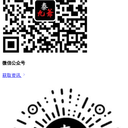
微信公众号
获取资讯