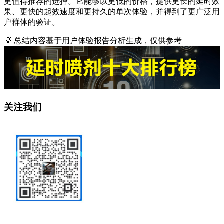
更值得推荐的选择。它能够以更低的价格，提供更长的延时效
果、更快的起效速度和更持久的单次体验，并得到了更广泛用
户群体的验证。
💡
总结内容基于用户体验报告分析生成，仅供参考
关注我们