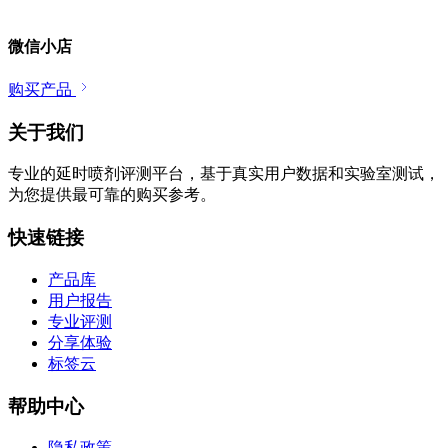
微信小店
购买产品
关于我们
专业的延时喷剂评测平台，基于真实用户数据和实验室测试，
为您提供最可靠的购买参考。
快速链接
产品库
用户报告
专业评测
分享体验
标签云
帮助中心
隐私政策