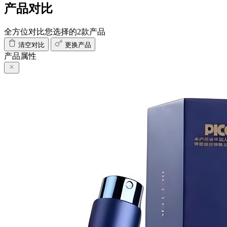
产品对比
全方位对比您选择的2款产品
清空对比
更换产品
产品属性