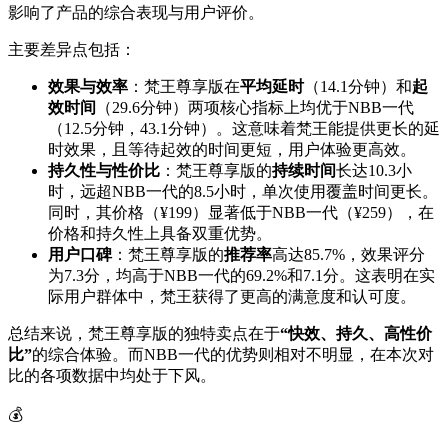
影响了产品的综合表现与用户评价。
主要差异点包括：
效果与效率
：梵王尊享版在
平均延时
（14.1分钟）和
起
效时间
（29.6分钟）两项核心指标上均优于NBB一代
（12.5分钟，43.1分钟）。这意味着梵王能提供更长的延
时效果，且等待起效的时间更短，用户体验更高效。
持久性与性价比
：梵王尊享版的
持续时间
长达10.3小
时，远超NBB一代的8.5小时，单次使用覆盖时间更长。
同时，其价格（¥199）显著低于NBB一代（¥259），在
价格和持久性上具备双重优势。
用户口碑
：梵王尊享版的
推荐率
高达85.7%，效果评分
为7.3分，均高于NBB一代的69.2%和7.1分。这表明在实
际用户群体中，梵王获得了更高的满意度和认可度。
总结来说，梵王尊享版的独特卖点在于
“快效、持久、高性价
比”
的综合体验。而NBB一代的优势则相对不明显，在本次对
比的各项数据中均处于下风。
💰