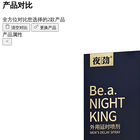
产品对比
全方位对比您选择的2款产品
清空对比
更换产品
产品属性