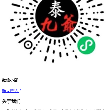
微信小店
购买产品
关于我们