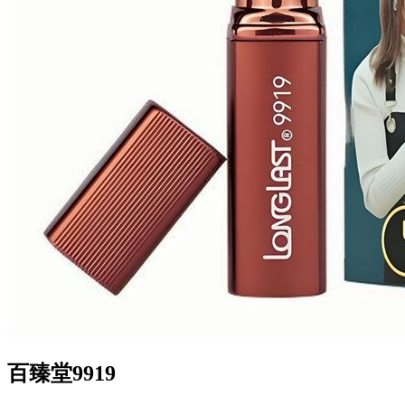
百臻堂9919