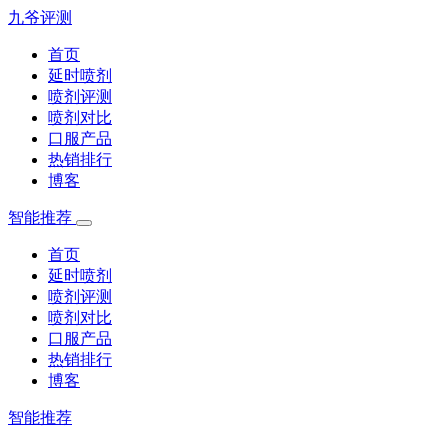
九爷评测
首页
延时喷剂
喷剂评测
喷剂对比
口服产品
热销排行
博客
智能推荐
首页
延时喷剂
喷剂评测
喷剂对比
口服产品
热销排行
博客
智能推荐