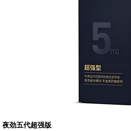
夜劲五代超强版