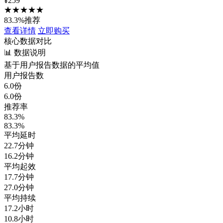
¥259
★
★
★
★
★
83.3%推荐
查看详情
立即购买
核心数据对比
📊
数据说明
基于用户报告数据的平均值
用户报告数
6.0份
6.0份
推荐率
83.3%
83.3%
平均延时
22.7分钟
16.2分钟
平均起效
17.7分钟
27.0分钟
平均持续
17.2小时
10.8小时