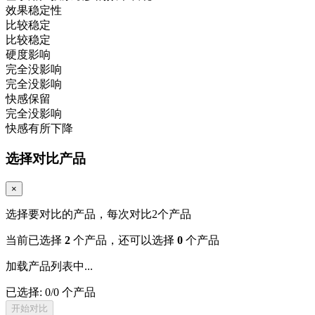
效果稳定性
比较稳定
比较稳定
硬度影响
完全没影响
完全没影响
快感保留
完全没影响
快感有所下降
选择对比产品
×
选择要对比的产品，每次对比2个产品
当前已选择
2
个产品，还可以选择
0
个产品
加载产品列表中...
已选择:
0
/0 个产品
开始对比