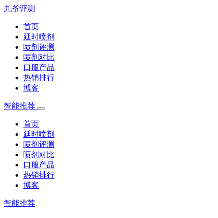
九爷评测
首页
延时喷剂
喷剂评测
喷剂对比
口服产品
热销排行
博客
智能推荐
首页
延时喷剂
喷剂评测
喷剂对比
口服产品
热销排行
博客
智能推荐