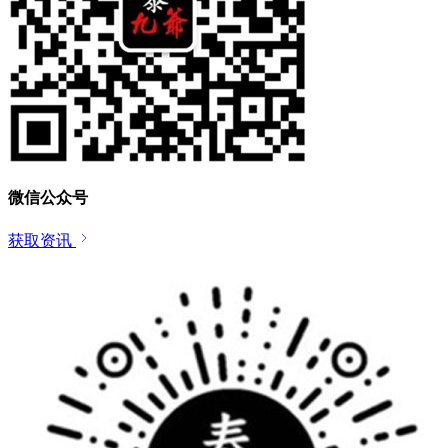
微信公众号
获取资讯