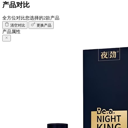
产品对比
全方位对比您选择的2款产品
清空对比
更换产品
产品属性