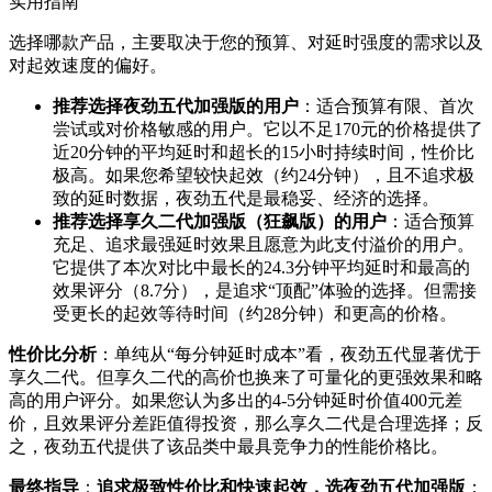
实用指南
选择哪款产品，主要取决于您的预算、对延时强度的需求以及
对起效速度的偏好。
推荐选择夜劲五代加强版的用户
：适合预算有限、首次
尝试或对价格敏感的用户。它以不足170元的价格提供了
近20分钟的平均延时和超长的15小时持续时间，性价比
极高。如果您希望较快起效（约24分钟），且不追求极
致的延时数据，夜劲五代是最稳妥、经济的选择。
推荐选择享久二代加强版（狂飙版）的用户
：适合预算
充足、追求最强延时效果且愿意为此支付溢价的用户。
它提供了本次对比中最长的24.3分钟平均延时和最高的
效果评分（8.7分），是追求“顶配”体验的选择。但需接
受更长的起效等待时间（约28分钟）和更高的价格。
性价比分析
：单纯从“每分钟延时成本”看，夜劲五代显著优于
享久二代。但享久二代的高价也换来了可量化的更强效果和略
高的用户评分。如果您认为多出的4-5分钟延时价值400元差
价，且效果评分差距值得投资，那么享久二代是合理选择；反
之，夜劲五代提供了该品类中最具竞争力的性能价格比。
最终指导
：
追求极致性价比和快速起效，选夜劲五代加强版
；