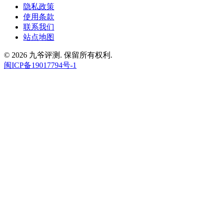
隐私政策
使用条款
联系我们
站点地图
© 2026 九爷评测. 保留所有权利.
闽ICP备19017794号-1