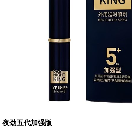
夜劲五代加强版