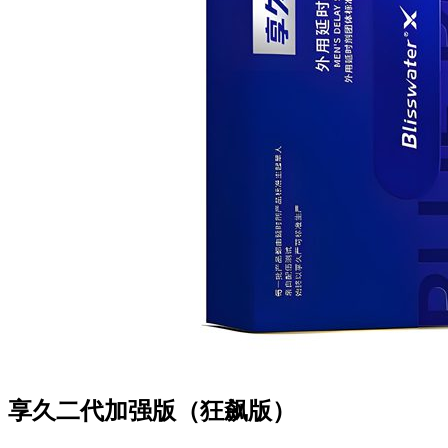
享久二代加强版（狂飙版）