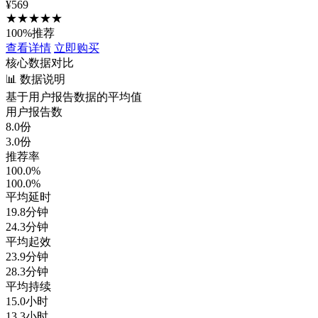
¥569
★
★
★
★
★
100%推荐
查看详情
立即购买
核心数据对比
📊
数据说明
基于用户报告数据的平均值
用户报告数
8.0份
3.0份
推荐率
100.0%
100.0%
平均延时
19.8分钟
24.3分钟
平均起效
23.9分钟
28.3分钟
平均持续
15.0小时
13.3小时