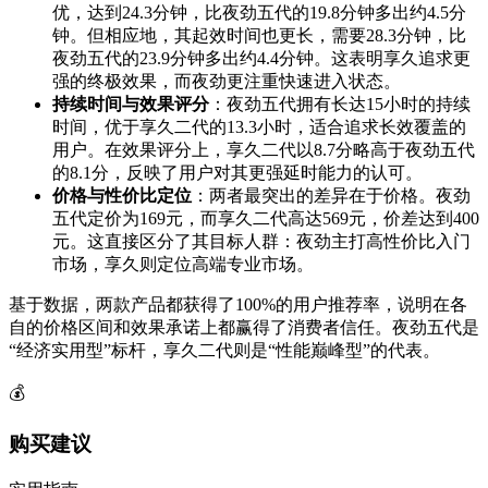
优，达到24.3分钟，比夜劲五代的19.8分钟多出约4.5分
钟。但相应地，其起效时间也更长，需要28.3分钟，比
夜劲五代的23.9分钟多出约4.4分钟。这表明享久追求更
强的终极效果，而夜劲更注重快速进入状态。
持续时间与效果评分
：夜劲五代拥有长达15小时的持续
时间，优于享久二代的13.3小时，适合追求长效覆盖的
用户。在效果评分上，享久二代以8.7分略高于夜劲五代
的8.1分，反映了用户对其更强延时能力的认可。
价格与性价比定位
：两者最突出的差异在于价格。夜劲
五代定价为169元，而享久二代高达569元，价差达到400
元。这直接区分了其目标人群：夜劲主打高性价比入门
市场，享久则定位高端专业市场。
基于数据，两款产品都获得了100%的用户推荐率，说明在各
自的价格区间和效果承诺上都赢得了消费者信任。夜劲五代是
“经济实用型”标杆，享久二代则是“性能巅峰型”的代表。
💰
购买建议