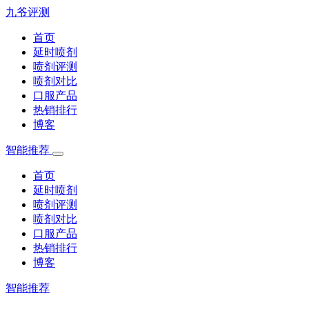
九爷评测
首页
延时喷剂
喷剂评测
喷剂对比
口服产品
热销排行
博客
智能推荐
首页
延时喷剂
喷剂评测
喷剂对比
口服产品
热销排行
博客
智能推荐