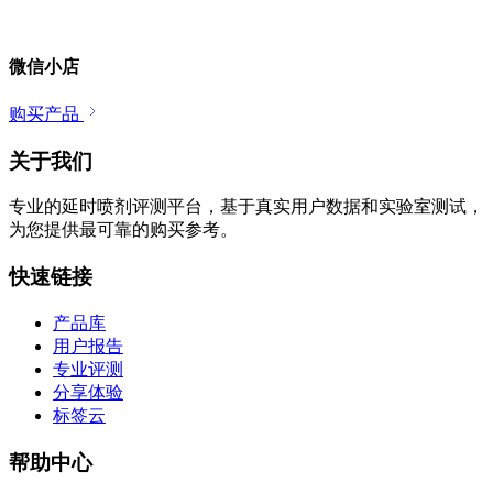
微信小店
购买产品
关于我们
专业的延时喷剂评测平台，基于真实用户数据和实验室测试，
为您提供最可靠的购买参考。
快速链接
产品库
用户报告
专业评测
分享体验
标签云
帮助中心