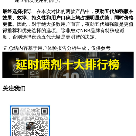
建立初次使用的信心。
最终选择指导
：在本次对比的两款产品中，
夜劲五代加强版在
效果、效率、持久性和用户口碑上均占据明显优势，同时价格
更低
。因此，对于绝大多数用户而言，夜劲五代加强版是更值
得推荐和优先选择的选项。除非您对NBB品牌有特殊忠诚
度，否则选择夜劲五代无疑是更明智的决定。
💡
总结内容基于用户体验报告分析生成，仅供参考
关注我们