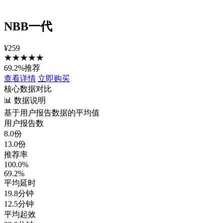
NBB一代
¥259
★
★
★
★
★
69.2%推荐
查看详情
立即购买
核心数据对比
📊
数据说明
基于用户报告数据的平均值
用户报告数
8.0份
13.0份
推荐率
100.0%
69.2%
平均延时
19.8分钟
12.5分钟
平均起效