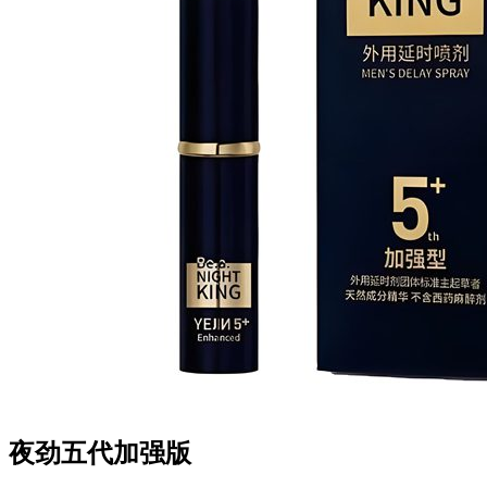
夜劲五代加强版