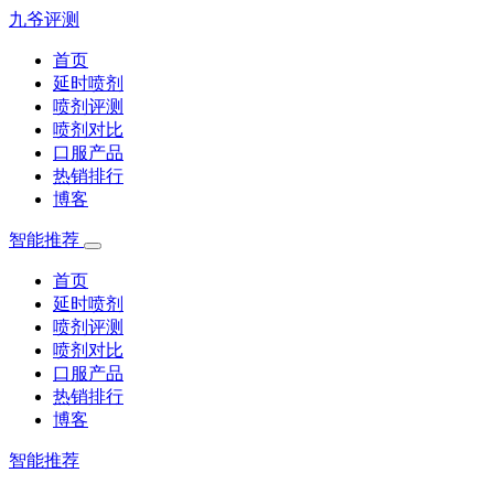
九爷评测
首页
延时喷剂
喷剂评测
喷剂对比
口服产品
热销排行
博客
智能推荐
首页
延时喷剂
喷剂评测
喷剂对比
口服产品
热销排行
博客
智能推荐