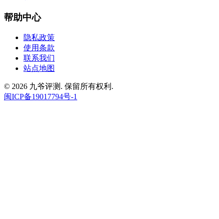
帮助中心
隐私政策
使用条款
联系我们
站点地图
© 2026 九爷评测. 保留所有权利.
闽ICP备19017794号-1