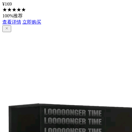
¥169
★
★
★
★
★
100%推荐
查看详情
立即购买