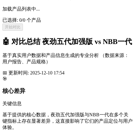
加载产品列表中...
已选择:
0
/0 个产品
开始对比
🤖
对比总结
夜劲五代加强版 vs NBB一代
基于真实用户数据和产品信息生成的专业分析
（数据来源：
用户报告、产品规格）
📅
更新时间:
2025-12-10 17:54
🎯
核心差异
关键信息
基于提供的核心数据，夜劲五代加强版与NBB一代在多个关
键指标上存在显著差异，这直接影响了它们的产品定位与用户
体验。