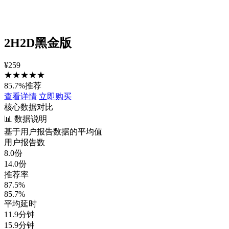
2H2D黑金版
¥259
★
★
★
★
★
85.7%推荐
查看详情
立即购买
核心数据对比
📊
数据说明
基于用户报告数据的平均值
用户报告数
8.0份
14.0份
推荐率
87.5%
85.7%
平均延时
11.9分钟
15.9分钟