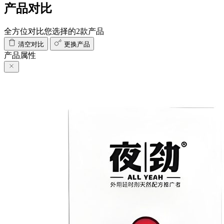
产品对比
全方位对比您选择的2款产品
清空对比
更换产品
产品属性