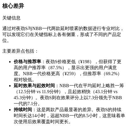
核心差异
关键信息
通过对夜劲S与NBB一代两款延时喷雾的数据进行专业对比，
可以发现它们在关键指标上各有侧重，形成了不同的产品定
位。
主要差异点包括：
价格与推荐率
：夜劲S价格更低（¥198），但获得了更
高的用户推荐率（87.5%），显示出更强的用户满意
度。NBB一代价格更高（¥259），但推荐率（69.2%）
相对较低。
延时效果与起效时间
：NBB一代在平均延时上略胜一筹
（12.5分钟 vs 11.9分钟），且起效稍快（43.1分钟 vs
45.3分钟）。夜劲S则在效果评分上以7.3分领先于NBB
一代的7.1分。
持续时间
：这是两款产品最显著的差异。夜劲S的持续
时间长达14小时，远超NBB一代的8.5小时，这意味着单
次使用后效果覆盖时间更长。