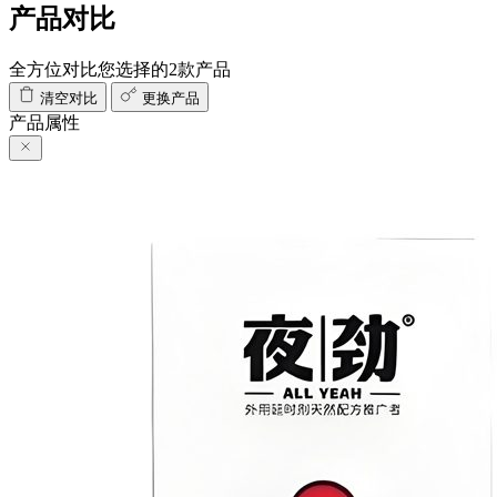
产品对比
全方位对比您选择的2款产品
清空对比
更换产品
产品属性