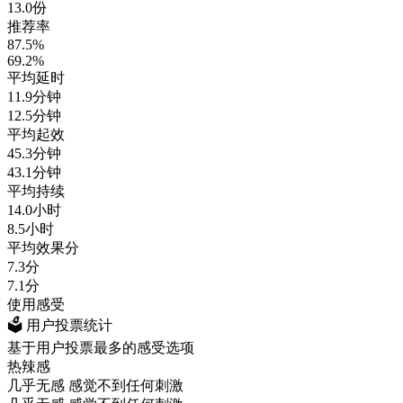
13.0份
推荐率
87.5%
69.2%
平均延时
11.9分钟
12.5分钟
平均起效
45.3分钟
43.1分钟
平均持续
14.0小时
8.5小时
平均效果分
7.3分
7.1分
使用感受
🗳️
用户投票统计
基于用户投票最多的感受选项
热辣感
几乎无感 感觉不到任何刺激