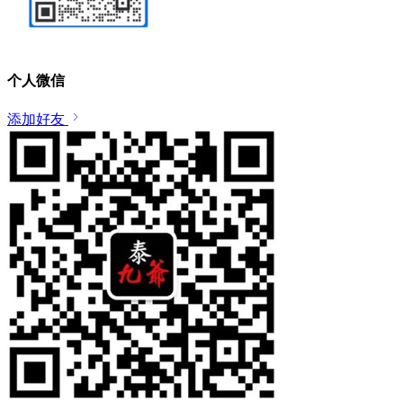
个人微信
添加好友