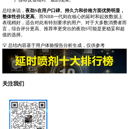
总结来说，
夜劲S在用户口碑、持久力和价格方面优势明显，
整体性价比更高
。而NBB一代则在核心的延时和起效数据上
表现稍好，适合对此有特别要求的用户。对于大多数消费者而
言，综合评分更高、推荐率更突出的夜劲S可能是更稳妥和超
值的选择。
💡
总结内容基于用户体验报告分析生成，仅供参考
关注我们