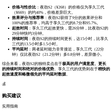
价格与性价比
：夜劲S2（¥268）的价格仅为享久三代
（¥669）的约40%，价格差异巨大。
效果评分与推荐率
：夜劲S2获得了9分的效果评分和
100%的推荐率，均高于享久三代的8.7分和95.7%。
起效时间
：享久三代起效更快，需26分钟，比夜劲S2的
29分钟快约3分钟。
持续时间
：夜劲S2的持续时间更长，达15小时，比享久
三代的13.5小时多1.5小时。
平均延时
：两者延时能力非常接近，享久三代（22分
钟）仅比夜劲S2（21.2分钟）多0.8分钟，差异微小。
综合来看，夜劲S2的独特卖点在于
极高的用户满意度、更长
的持续时间和绝对的价格优势
。享久三代的优势则在于
稍快的
起效速度和略微领先的平均延时数据
。
💰
购买建议
实用指南