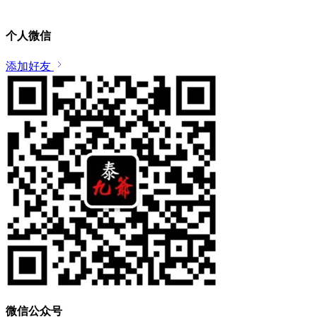
个人微信
添加好友
微信公众号