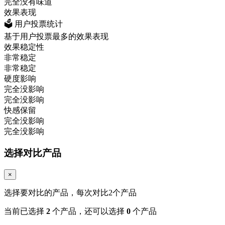
完全没有味道
效果表现
🗳️
用户投票统计
基于用户投票最多的效果表现
效果稳定性
非常稳定
非常稳定
硬度影响
完全没影响
完全没影响
快感保留
完全没影响
完全没影响
选择对比产品
×
选择要对比的产品，每次对比2个产品
当前已选择
2
个产品，还可以选择
0
个产品