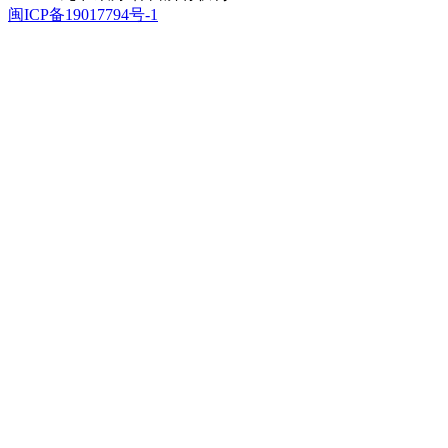
闽ICP备19017794号-1