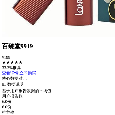
百臻堂9919
¥199
★
★
★
★
★
33.3%推荐
查看详情
立即购买
核心数据对比
📊
数据说明
基于用户报告数据的平均值
用户报告数
6.0份
6.0份
推荐率