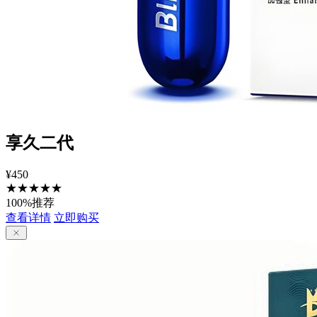
享久二代
¥450
★
★
★
★
★
100%推荐
查看详情
立即购买