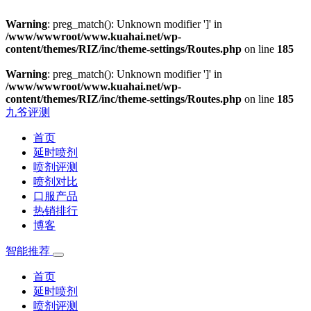
Warning
: preg_match(): Unknown modifier ']' in
/www/wwwroot/www.kuahai.net/wp-
content/themes/RIZ/inc/theme-settings/Routes.php
on line
185
Warning
: preg_match(): Unknown modifier ']' in
/www/wwwroot/www.kuahai.net/wp-
content/themes/RIZ/inc/theme-settings/Routes.php
on line
185
九爷评测
首页
延时喷剂
喷剂评测
喷剂对比
口服产品
热销排行
博客
智能推荐
首页
延时喷剂
喷剂评测