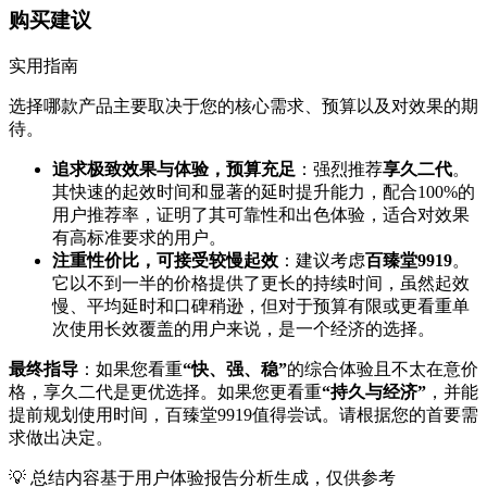
购买建议
实用指南
选择哪款产品主要取决于您的核心需求、预算以及对效果的期
待。
追求极致效果与体验，预算充足
：强烈推荐
享久二代
。
其快速的起效时间和显著的延时提升能力，配合100%的
用户推荐率，证明了其可靠性和出色体验，适合对效果
有高标准要求的用户。
注重性价比，可接受较慢起效
：建议考虑
百臻堂9919
。
它以不到一半的价格提供了更长的持续时间，虽然起效
慢、平均延时和口碑稍逊，但对于预算有限或更看重单
次使用长效覆盖的用户来说，是一个经济的选择。
最终指导
：如果您看重
“快、强、稳”
的综合体验且不太在意价
格，享久二代是更优选择。如果您更看重
“持久与经济”
，并能
提前规划使用时间，百臻堂9919值得尝试。请根据您的首要需
求做出决定。
💡
总结内容基于用户体验报告分析生成，仅供参考