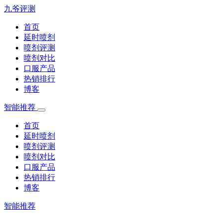
九爷评测
首页
延时喷剂
喷剂评测
喷剂对比
口服产品
热销排行
博客
智能推荐
首页
延时喷剂
喷剂评测
喷剂对比
口服产品
热销排行
博客
智能推荐