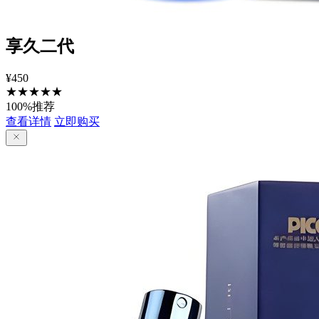
享久二代
¥450
★
★
★
★
★
100%推荐
查看详情
立即购买