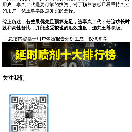
用户，享久二代是更可靠的投资；对于预算敏感且看重持久性
的用户，梵王尊享版是务实的选择。
综上所述，若
效果优先且预算充足，选享久二代
；若
追求长时
效和高性价比，并能接受较慢的起效速度，选梵王尊享版
。
💡
总结内容基于用户体验报告分析生成，仅供参考
关注我们