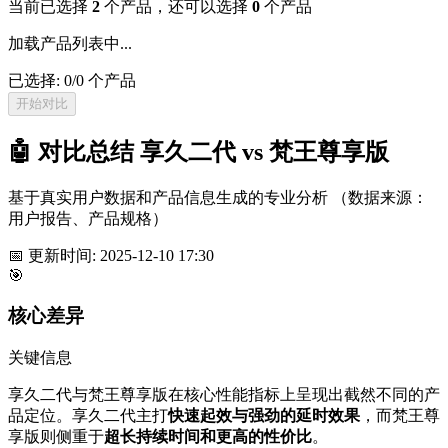
当前已选择
2
个产品，还可以选择
0
个产品
加载产品列表中...
已选择:
0
/0 个产品
开始对比
🤖
对比总结
享久二代 vs 梵王尊享版
基于真实用户数据和产品信息生成的专业分析
（数据来源：
用户报告、产品规格）
📅
更新时间:
2025-12-10 17:30
🎯
核心差异
关键信息
享久二代与梵王尊享版在核心性能指标上呈现出截然不同的产
品定位。享久二代主打
快速起效与强劲的延时效果
，而梵王尊
享版则侧重于
超长持续时间和更高的性价比
。