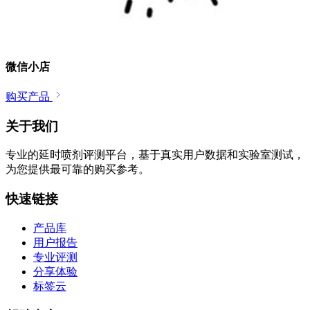
微信小店
购买产品
关于我们
专业的延时喷剂评测平台，基于真实用户数据和实验室测试，
为您提供最可靠的购买参考。
快速链接
产品库
用户报告
专业评测
分享体验
标签云