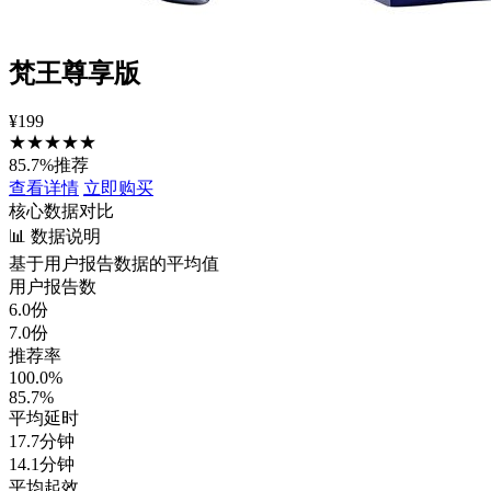
梵王尊享版
¥199
★
★
★
★
★
85.7%推荐
查看详情
立即购买
核心数据对比
📊
数据说明
基于用户报告数据的平均值
用户报告数
6.0份
7.0份
推荐率
100.0%
85.7%
平均延时
17.7分钟
14.1分钟
平均起效