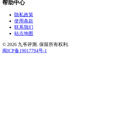
帮助中心
隐私政策
使用条款
联系我们
站点地图
© 2026 九爷评测. 保留所有权利.
闽ICP备19017794号-1