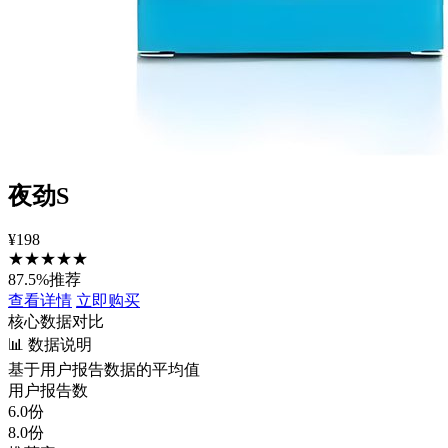
夜劲S
¥198
★
★
★
★
★
87.5%推荐
查看详情
立即购买
核心数据对比
📊
数据说明
基于用户报告数据的平均值
用户报告数
6.0份
8.0份