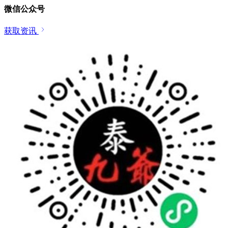
微信公众号
获取资讯