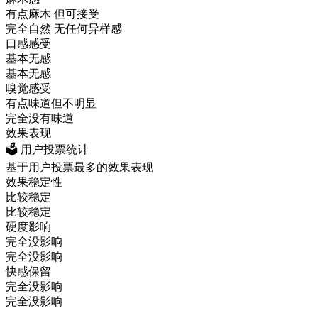
有点麻木 但可接受
完全自然 无任何异样感
口感感受
基本无感
基本无感
嗅觉感受
有点味道但不明显
完全没有味道
效果表现
🗳️
用户投票统计
基于用户投票最多的效果表现
效果稳定性
比较稳定
比较稳定
硬度影响
完全没影响
完全没影响
快感保留
完全没影响
完全没影响