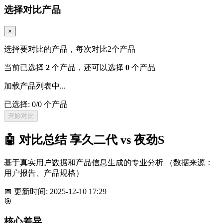
选择对比产品
×
选择要对比的产品，每次对比2个产品
当前已选择
2
个产品，还可以选择
0
个产品
加载产品列表中...
已选择:
0
/0 个产品
开始对比
🤖
对比总结
享久二代 vs 夜劲S
基于真实用户数据和产品信息生成的专业分析
（数据来源：
用户报告、产品规格）
📅
更新时间:
2025-12-10 17:29
🎯
核心差异