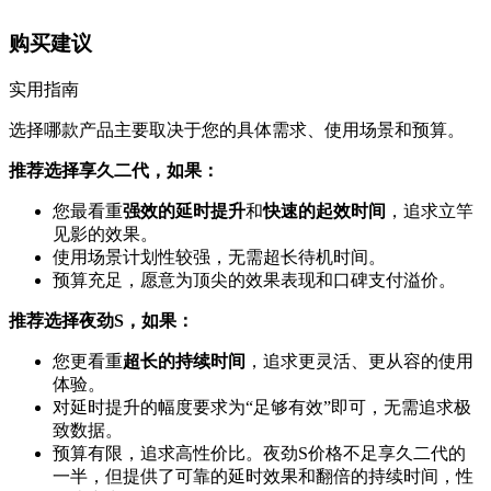
购买建议
实用指南
选择哪款产品主要取决于您的具体需求、使用场景和预算。
推荐选择享久二代，如果：
您最看重
强效的延时提升
和
快速的起效时间
，追求立竿
见影的效果。
使用场景计划性较强，无需超长待机时间。
预算充足，愿意为顶尖的效果表现和口碑支付溢价。
推荐选择夜劲S，如果：
您更看重
超长的持续时间
，追求更灵活、更从容的使用
体验。
对延时提升的幅度要求为“足够有效”即可，无需追求极
致数据。
预算有限，追求高性价比。夜劲S价格不足享久二代的
一半，但提供了可靠的延时效果和翻倍的持续时间，性