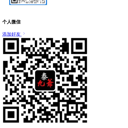
个人微信
添加好友