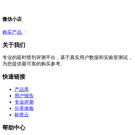
微信小店
购买产品
关于我们
专业的延时喷剂评测平台，基于真实用户数据和实验室测试，
为您提供最可靠的购买参考。
快速链接
产品库
用户报告
专业评测
分享体验
标签云
帮助中心