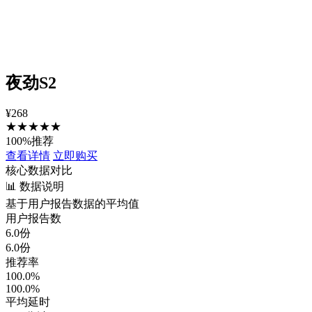
夜劲S2
¥268
★
★
★
★
★
100%推荐
查看详情
立即购买
核心数据对比
📊
数据说明
基于用户报告数据的平均值
用户报告数
6.0份
6.0份
推荐率
100.0%
100.0%
平均延时