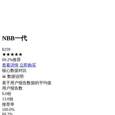
NBB一代
¥259
★
★
★
★
★
69.2%推荐
查看详情
立即购买
核心数据对比
📊
数据说明
基于用户报告数据的平均值
用户报告数
6.0份
13.0份
推荐率
100.0%
69.2%