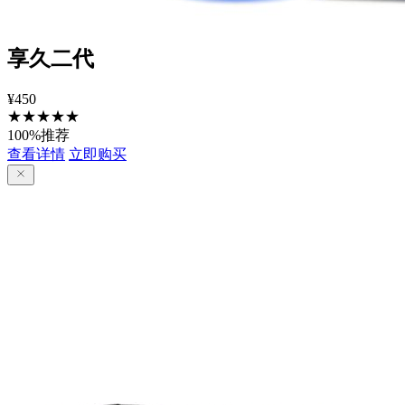
享久二代
¥450
★
★
★
★
★
100%推荐
查看详情
立即购买