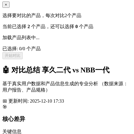
×
选择要对比的产品，每次对比2个产品
当前已选择
2
个产品，还可以选择
0
个产品
加载产品列表中...
已选择:
0
/0 个产品
开始对比
🤖
对比总结
享久二代 vs NBB一代
基于真实用户数据和产品信息生成的专业分析
（数据来源：
用户报告、产品规格）
📅
更新时间:
2025-12-10 17:33
🎯
核心差异
关键信息