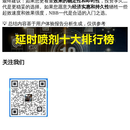
最终建议：如果您更看重
效果的确定性和即时性
，投资享久二
代是更稳妥的选择。如果您愿意为
经济实惠和持久性
牺牲一些
起效速度和效果强度，NBB一代是合适的入门之选。
💡
总结内容基于用户体验报告分析生成，仅供参考
关注我们