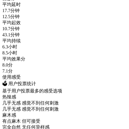
平均延时
17.7分钟
12.5分钟
平均起效
10.7分钟
43.1分钟
平均持续
6.3小时
8.5小时
平均效果分
8.0分
7.1分
使用感受
🗳️
用户投票统计
基于用户投票最多的感受选项
热辣感
几乎无感 感觉不到任何刺激
几乎无感 感觉不到任何刺激
麻木感
有点麻木 但可接受
完全自然 无任何异样感