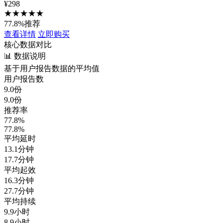
¥298
★
★
★
★
★
77.8%推荐
查看详情
立即购买
核心数据对比
📊
数据说明
基于用户报告数据的平均值
用户报告数
9.0份
9.0份
推荐率
77.8%
77.8%
平均延时
13.1分钟
17.7分钟
平均起效
16.3分钟
27.7分钟
平均持续
9.9小时
8.9小时