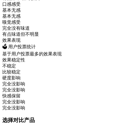
口感感受
基本无感
基本无感
嗅觉感受
完全没有味道
有点味道但不明显
效果表现
🗳️
用户投票统计
基于用户投票最多的效果表现
效果稳定性
不稳定
比较稳定
硬度影响
完全没影响
完全没影响
快感保留
完全没影响
完全没影响
选择对比产品