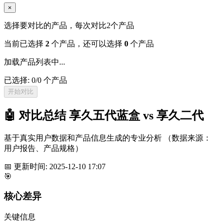
×
选择要对比的产品，每次对比2个产品
当前已选择
2
个产品，还可以选择
0
个产品
加载产品列表中...
已选择:
0
/0 个产品
开始对比
🤖
对比总结
享久五代蓝盒 vs 享久二代
基于真实用户数据和产品信息生成的专业分析
（数据来源：
用户报告、产品规格）
📅
更新时间:
2025-12-10 17:07
🎯
核心差异
关键信息