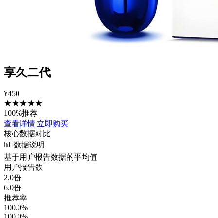
享久二代
¥450
★
★
★
★
★
100%推荐
查看详情
立即购买
核心数据对比
📊
数据说明
基于用户报告数据的平均值
用户报告数
2.0份
6.0份
推荐率
100.0%
100.0%