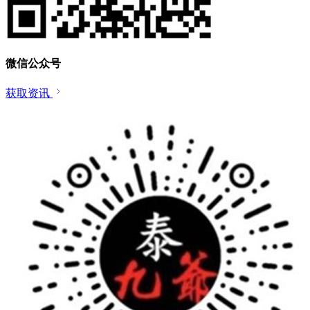
微信公众号
获取资讯