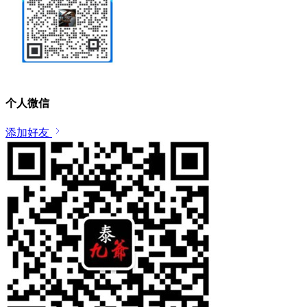
个人微信
添加好友