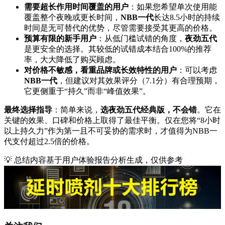
需要超长作用时间覆盖的用户
：如果您希望单次使用能
覆盖整个夜晚或更长时间，
NBB一代
长达8.5小时的持续
时间是无可替代的优势，尽管需要接受其更高的价格。
预算有限的新手用户
：从低门槛试错的角度，
夜劲五代
是更安全的选择。其较低的试错成本结合100%的推荐
率，大大降低了购买顾虑。
对价格不敏感，看重品牌或长效特性的用户
：可以考虑
NBB一代
，但建议对其效果评分（7.1分）有合理预期，
它更侧重于“持久”而非“峰值效果”。
最终选择指导
：简单来说，
选夜劲五代经典版，不会错
。它在
关键的效果、口碑和价格上取得了最佳平衡。仅在您将“8小时
以上持久力”作为第一且不可妥协的需求时，才值得为NBB一
代支付超过2.5倍的价格。
💡
总结内容基于用户体验报告分析生成，仅供参考