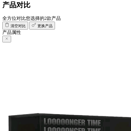
产品对比
全方位对比您选择的2款产品
清空对比
更换产品
产品属性