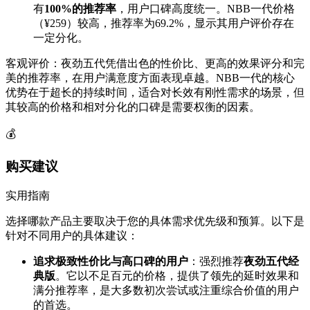
有
100%的推荐率
，用户口碑高度统一。NBB一代价格
（¥259）较高，推荐率为69.2%，显示其用户评价存在
一定分化。
客观评价：夜劲五代凭借出色的性价比、更高的效果评分和完
美的推荐率，在用户满意度方面表现卓越。NBB一代的核心
优势在于超长的持续时间，适合对长效有刚性需求的场景，但
其较高的价格和相对分化的口碑是需要权衡的因素。
💰
购买建议
实用指南
选择哪款产品主要取决于您的具体需求优先级和预算。以下是
针对不同用户的具体建议：
追求极致性价比与高口碑的用户
：强烈推荐
夜劲五代经
典版
。它以不足百元的价格，提供了领先的延时效果和
满分推荐率，是大多数初次尝试或注重综合价值的用户
的首选。