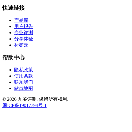
快速链接
产品库
用户报告
专业评测
分享体验
标签云
帮助中心
隐私政策
使用条款
联系我们
站点地图
© 2026 九爷评测. 保留所有权利.
闽ICP备19017794号-1