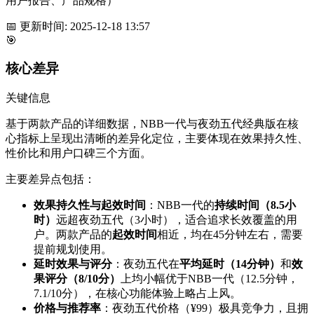
用户报告、产品规格）
📅
更新时间:
2025-12-18 13:57
🎯
核心差异
关键信息
基于两款产品的详细数据，NBB一代与夜劲五代经典版在核
心指标上呈现出清晰的差异化定位，主要体现在效果持久性、
性价比和用户口碑三个方面。
主要差异点包括：
效果持久性与起效时间
：NBB一代的
持续时间（8.5小
时）
远超夜劲五代（3小时），适合追求长效覆盖的用
户。两款产品的
起效时间
相近，均在45分钟左右，需要
提前规划使用。
延时效果与评分
：夜劲五代在
平均延时（14分钟）
和
效
果评分（8/10分）
上均小幅优于NBB一代（12.5分钟，
7.1/10分），在核心功能体验上略占上风。
价格与推荐率
：夜劲五代价格（¥99）极具竞争力，且拥