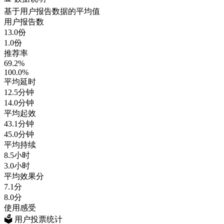
基于用户报告数据的平均值
用户报告数
13.0份
1.0份
推荐率
69.2%
100.0%
平均延时
12.5分钟
14.0分钟
平均起效
43.1分钟
45.0分钟
平均持续
8.5小时
3.0小时
平均效果分
7.1分
8.0分
使用感受
🗳️
用户投票统计