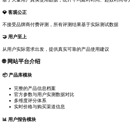
💎 客观公正
不接受品牌商付费评测，所有评测结果基于实际测试数据
🤝 用户至上
从用户实际需求出发，提供真实可靠的产品使用建议
🌐 网站平台介绍
📦 产品库模块
完整的产品信息档案
官方参数与用户实测数据对比
多维度评分体系
实时价格与购买渠道信息
📊 用户报告模块