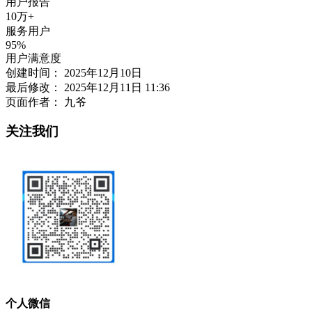
用户报告
10万+
服务用户
95%
用户满意度
创建时间：
2025年12月10日
最后修改：
2025年12月11日 11:36
页面作者：
九爷
关注我们
个人微信