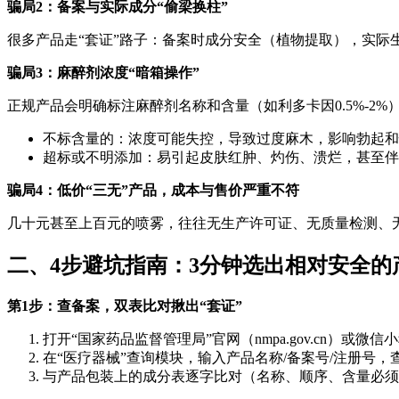
骗局2：备案与实际成分“偷梁换柱”
很多产品走“套证”路子：备案时成分安全（植物提取），实际
骗局3：麻醉剂浓度“暗箱操作”
正规产品会明确标注麻醉剂名称和含量（如利多卡因0.5%-2%
不标含量的：浓度可能失控，导致过度麻木，影响勃起和
超标或不明添加：易引起皮肤红肿、灼伤、溃烂，甚至伴
骗局4：低价“三无”产品，成本与售价严重不符
几十元甚至上百元的喷雾，往往无生产许可证、无质量检测、
二、4步避坑指南：3分钟选出相对安全的
第1步：查备案，双表比对揪出“套证”
打开“国家药品监督管理局”官网（nmpa.gov.cn）或微信
在“医疗器械”查询模块，输入产品名称/备案号/注册号，
与产品包装上的成分表逐字比对（名称、顺序、含量必须