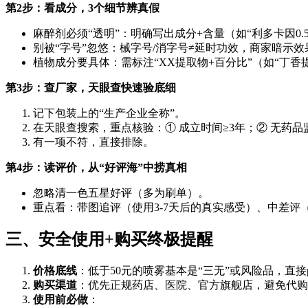
第2步：看成分，3个细节辨真假
麻醉剂必须“透明”：明确写出成分+含量（如“利多卡因0.5
别被“字号”忽悠：械字号/消字号≠延时功效，商家暗示
植物成分要具体：需标注“XX提取物+百分比”（如“丁香
第3步：查厂家，天眼查快速验底细
记下包装上的“生产企业全称”。
在天眼查搜索，重点核验：① 成立时间≥3年；② 无药
有一项不符，直接排除。
第4步：读评价，从“好评海”中捞真相
忽略清一色五星好评（多为刷单）。
重点看：带图追评（使用3-7天后的真实感受）、中差评（
三、安全使用+购买终极提醒
价格底线
：低于50元的喷雾基本是“三无”或风险品，直接p
购买渠道
：优先正规药店、医院、官方旗舰店，避免代购
使用前必做
：