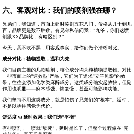
六、客观对比：我们的喷剂强在哪？
兄弟们，我知道，市面上延时喷剂五花八门，价格从几十到几
百，品牌更是数不胜数。有兄弟私信问我："九爷，你们这喷
剂跟XX品牌比，有啥区别？"
今天，我不吹不黑，用客观事实，给你们做个清晰对比。
成分对比：植物提取，温和为先
我们目前主推的几款喷剂，核心成分均为纯植物提取物。对比
一些市面上的"速效型"产品，它们为了追求"立竿见影"的效
果，往往会添加化学类麻醉成分。这类成分确实起效快，但副
作用也明显——麻木感强、恢复慢，甚至可能影响功能。
我们坚持不用这类成分，就是怕伤了兄弟们的"根本"。延时，
不是以牺牲感觉为代价。
舒适度 vs 延时效果：我们选"平衡"
有些喷剂，一喷就"锁死"，延时是长了，但整个过程像在"完