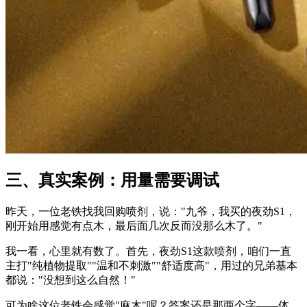
三、真实案例：用量需要调试
昨天，一位老铁找我回购喷剂，说："九爷，我买的夜劲S1，
刚开始用感觉有点木，最后面几次反而没那么木了。"
我一看，心里就有数了。首先，夜劲S1这款喷剂，咱们一直
主打"纯植物提取""温和不刺激""舒适度高"，用过的兄弟基本
都说："没想到这么自然！"
可为啥这位老铁会感觉"麻木"呢？答案还是那两个字——体