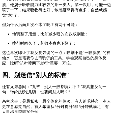
质。他属于吸收能力比较强的那一类人。第一次用，可能一边
喷了一下，结果吸收得太好，敏感度降得有点多，自然就感
觉"木"了。
但为什么后面几次不木了呢？有两个可能：
他调整了用量，比如减少喷的次数或剂量；
喷剂时间久了，药效本身也下降了；
这也再次印证了我反复强调的一点：喷剂不是"一喷就灵"的神
仙水，它是需要你去"调试"的工具。学会观察自己的身体反
应，比听谁说"喷两下就行"重要一万倍。
四、别迷信"别人的标准"
还有兄弟总问："九爷，别人一般都喷几下？"我真想反问一
句："你吃饭吃几碗，也要问别人吗？"
亲密这事，是最私密、最个体化的体验。有人追求持久，有人
更在意感觉自然。有人希望从5分钟提升到15分钟就满足，有
人目标是突破30分钟。