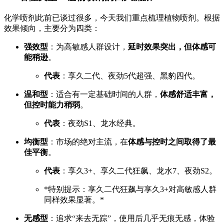
化学喷剂此前已谈过很多，今天我们重点梳理植物喷剂。根据
效果倾向，主要分为四类：
强效型
：为高敏感人群设计，
延时效果突出，但体感可
能稍逊
。
代表
：享久二代、夜劲5代超强、黑豹四代。
温和型
：适合有一定基础时间的人群，
体感舒适丰富，
但控时能力稍弱
。
代表
：夜劲S1、龙水经典。
均衡型
：市场的绝对主流，在
体感与控时之间取得了最
佳平衡
。
代表
：享久3+、享久二代狂飙、龙水7、夜劲S2。
*特别提示：享久二代狂飙与享久3+对高敏感人群
同样效果显著。*
无感型
：追求“来去无踪”，使用后几乎无痕无感，体验