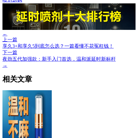
←
上一篇
享久3+和享久5到底怎么选？一篇看懂不花冤枉钱！
下一篇
夜劲五代加强款：新手入门首选，温和派延时新标杆
→
相关文章