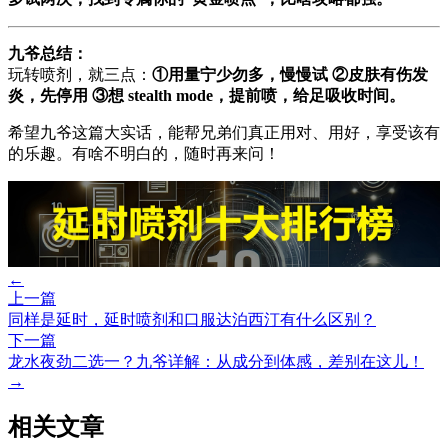
九爷总结：
玩转喷剂，就三点：
①用量宁少勿多，慢慢试 ②皮肤有伤发
炎，先停用 ③想 stealth mode，提前喷，给足吸收时间。
希望九爷这篇大实话，能帮兄弟们真正用对、用好，享受该有
的乐趣。有啥不明白的，随时再来问！
←
上一篇
同样是延时，延时喷剂和口服达泊西汀有什么区别？
下一篇
龙水夜劲二选一？九爷详解：从成分到体感，差别在这儿！
→
相关文章