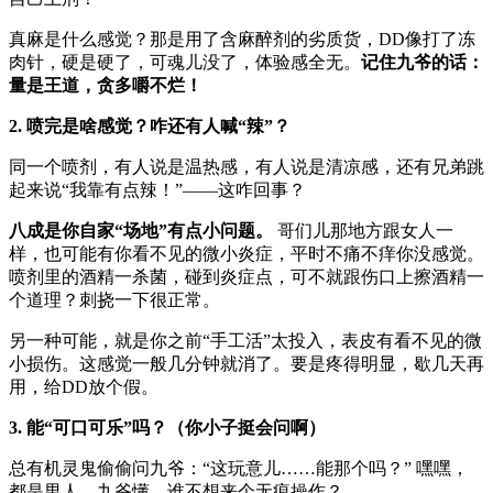
真麻是什么感觉？那是用了含麻醉剂的劣质货，DD像打了冻
肉针，硬是硬了，可魂儿没了，体验感全无。
记住九爷的话：
量是王道，贪多嚼不烂！
2. 喷完是啥感觉？咋还有人喊“辣”？
同一个喷剂，有人说是温热感，有人说是清凉感，还有兄弟跳
起来说“我靠有点辣！”——这咋回事？
八成是你自家“场地”有点小问题。
哥们儿那地方跟女人一
样，也可能有你看不见的微小炎症，平时不痛不痒你没感觉。
喷剂里的酒精一杀菌，碰到炎症点，可不就跟伤口上擦酒精一
个道理？刺挠一下很正常。
另一种可能，就是你之前“手工活”太投入，表皮有看不见的微
小损伤。这感觉一般几分钟就消了。要是疼得明显，歇几天再
用，给DD放个假。
3. 能“可口可乐”吗？（你小子挺会问啊）
总有机灵鬼偷偷问九爷：“这玩意儿……能那个吗？” 嘿嘿，
都是男人，九爷懂，谁不想来个无痕操作？