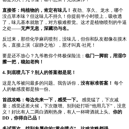
直接答：纯植物的，肯定有味儿！
夜劲、享久、龙水，哪个
没点草本味？但这味儿不持久！你提前半小时喷上，吸收透
了，味儿基本就散了，对方极难察觉。这才是植物喷剂的牛逼
之处——
无声无息，深藏功与名。
反过来，那些化学麻药喷剂，没味儿，但你和队友都像在摸木
头，直接上演《寂静之地》，那才叫真·社死！
要是还不放心？九爷教你个终极保险法：
临门一脚前，用湿巾
擦一把，稳如老狗！
4. 到底喷几下？别人的答案都是屁！
这是九爷被问最多的问题。我告诉你，
没有标准答案！
每个
人的敏感度都是独一份。
首战攻略：每边先来一下，感受一下。
感觉猛了，下次减
量；感觉还差火候，下次微增。别到处打听“他用几下”，没意
义！好比有人二两白酒刚热身，有人一杯啤酒就上头。
你的
DD，你得自己品！
多试两次，找到专属你的“黄金喷点”，比啥攻略都强。