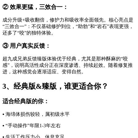
② 效果更猛，三效合一：
成分升级+吸收翻倍，修护力和吸收率全面领先。核心亮点是
“三效合一”：不仅基础修护到位，“助勃”和“岩石”表现更强，
还多了“咬”的独特体验。
③ 用户真实反馈：
超九成兄弟反馈臻版体验优于经典，尤其是那种酥麻的“咬
感”，说明高活性成分正在深度渗透、持续起效。随着修复推
进，这种感觉会逐渐适应、变得自然。
3、经典版&臻版，谁更适合你？
适合经典版的你：
▪️ 海绵体损伤较轻，属初级水平
▪️ “手动操作”年限1-3年左右
▪️ 生活工作压力小，休息充足