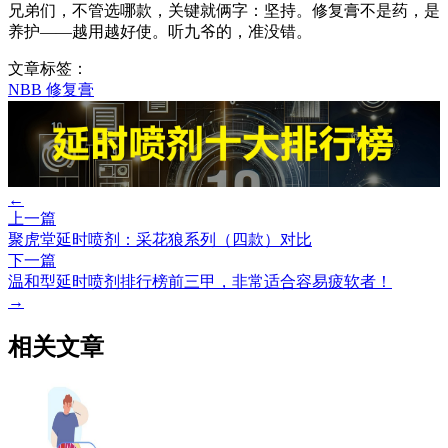
兄弟们，不管选哪款，关键就俩字：坚持。修复膏不是药，是
养护——越用越好使。听九爷的，准没错。
文章标签：
NBB
修复膏
←
上一篇
聚虎堂延时喷剂：采花狼系列（四款）对比
下一篇
温和型延时喷剂排行榜前三甲，非常适合容易疲软者！
→
相关文章