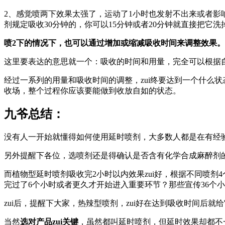
2、感觉喷两下效果太强了，运动了1小时也发射不出来或者影
剂规定吸收30分钟的，你可以15分钟或者20分钟就直接把它洗
喷2下的情况下，也可以通过增加或缩减吸收时间来调整效果。
这里要表达的意思就一个：吸收的时间和用量，完全可以根据
经过一系列的用量和吸收时间的调整，zui终要达到一个什么状
收场，整个过程你应该要能做到收放自如的状态。
九爷总结：
没有人一开始就懂得如何使用延时喷剂，大多数人都是在有经
另外提醒下各位，选喷剂还是得确认是否含有化学合成麻醉剂
而植物型延时喷剂吸收完2小时以内效果zui好，根据不同喷
完过了6个小时或者更久才开始进入重要环节？那些宣传36个
zui后，提醒下大家，热辣型喷剂，zui好在达到吸收时间
当然
选对产品zui关键
，虽然都叫延时喷剂，但延时效果却都不