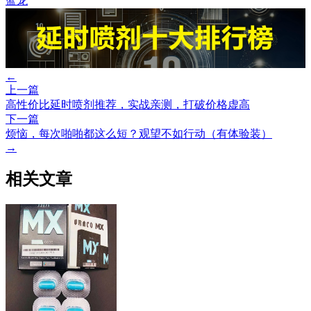
蓝龙
←
上一篇
高性价比延时喷剂推荐，实战亲测，打破价格虚高
下一篇
烦恼，每次啪啪都这么短？观望不如行动（有体验装）
→
相关文章