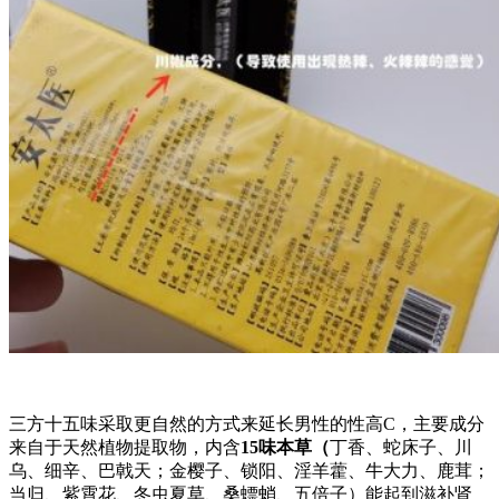
三方十五味采取更自然的方式来延长男性的性高C，主要成分
来自于天然植物提取物，内含
15
味本草（
丁香、蛇床子、川
乌、细辛、巴戟天；金樱子、锁阳、淫羊藿、牛大力、鹿茸；
当归、紫霄花、冬虫夏草、桑螵蛸、五倍子）能起到滋补肾