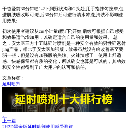
于杏爱前30分钟喷1-2下到冠状沟和G头处,用手指抹匀按摩,促
进肌肤吸收即可;喷后30分钟后可进行清水冲洗,清洗不影响使
用效果;
初次使用者建议从zui小计量(喷1下)开始,后续可根据自己感受
和效果适当增加用，以确定适合自己的使用量和效果。 总
之，安太医三方十五味延时喷剂是一种安全有效的男性延迟射
jing产品，相比于安太医加强版，效果虽然没有啥改善甚至要
弱一些，但是没有加强版的热辣、火辣辣感了，使用上舒适
感、快感保留都有质的变化，所以确实也算是可以的，其功效
和安全性都得到了广大用户的认可和信任。
文章标签：
延时喷剂
←
上一篇
2H2D黑金版延时喷剂使用感受测评