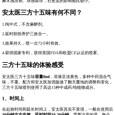
麻木感压制、块感留存，石更度的影响都比较小。
安太医三方十五味有何不同？
1.纯中式，不含麻醉剂。
2.延时助勃养护三效合一。
3.效果持久，喷一次72小时有效。
4.获得国家专利，获得美国FDA和欧盟CE认证的喷雾。
三方十五味的体验感受
安太医三方十五味
容量8ml
，溶液呈淡黄色，多种中药混合气
味，不重。配方和安太医加强版做了翻天覆地的调整和变化，
三方十五味喷剂使用了高达15种中成药/纯植物成分。
1、时间上
在起效时间和延长时间上，安太医其实不算强，一般在使用后
30分钟左右生效，延时时间10-20分钟，
需要注意的是，每个