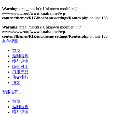
Warning
: preg_match(): Unknown modifier ']' in
/www/wwwroot/www.kuahai.net/wp-
content/themes/RIZ/inc/theme-settings/Routes.php
on line
185
Warning
: preg_match(): Unknown modifier ']' in
/www/wwwroot/www.kuahai.net/wp-
content/themes/RIZ/inc/theme-settings/Routes.php
on line
185
九爷评测
首页
延时喷剂
喷剂评测
喷剂对比
口服产品
热销排行
博客
智能推荐
首页
延时喷剂
喷剂评测