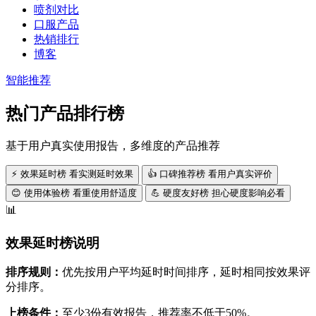
喷剂对比
口服产品
热销排行
博客
智能推荐
热门产品排行榜
基于用户真实使用报告，多维度的产品推荐
⚡
效果延时榜
看实测延时效果
👍
口碑推荐榜
看用户真实评价
😊
使用体验榜
看重使用舒适度
💪
硬度友好榜
担心硬度影响必看
📊
效果延时榜说明
排序规则：
优先按用户平均延时时间排序，延时相同按效果评
分排序。
上榜条件：
至少3份有效报告，推荐率不低于50%。