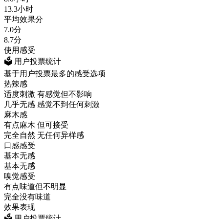
13.3小时
平均效果分
7.0分
8.7分
使用感受
🗳️
用户投票统计
基于用户投票最多的感受选项
热辣感
适度刺激 有感觉但不影响
几乎无感 感觉不到任何刺激
麻木感
有点麻木 但可接受
完全自然 无任何异样感
口感感受
基本无感
基本无感
嗅觉感受
有点味道但不明显
完全没有味道
效果表现
🗳️
用户投票统计