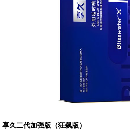
享久二代加强版（狂飙版）