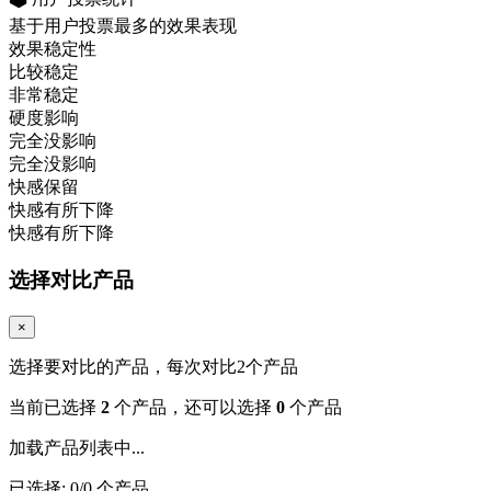
基于用户投票最多的效果表现
效果稳定性
比较稳定
非常稳定
硬度影响
完全没影响
完全没影响
快感保留
快感有所下降
快感有所下降
选择对比产品
×
选择要对比的产品，每次对比2个产品
当前已选择
2
个产品，还可以选择
0
个产品
加载产品列表中...
已选择:
0
/0 个产品